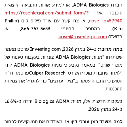
, או למידע אודות התביעה הייצוגית
ADMA Biologics
חברת
https://rosenlegal.com/submit-form/?
היכנסו אל:
Phillip
, או צרו קשר עם עו"ד פיליפ קים (
case_id=57940
), במספר החינמי 866-767-3653, או
Kim
.
case@rosenlegal.com
בדוא"ל:
פרסם מאמר
Investing.com
ב-24 במרץ 2026,
:
במה מדובר
צונחות בעקבות טענות של
ADMA Biologics
שכותרתו "מניות
ירדו
ADMA Biologics
קבע כי מניות
נ
מאמר
ב
מוכרי שורט".
פרסמה דו"ח
Culper Research
מוכרי השורט
"לאחר שחברת
הטוען כי החברה עסקה ב"
מילוי
ערוצים" כדי ל
הגדיל
את צמיחת
ההכנסות.
ירדה ב-16.6%
Biologics
בעקבות חדשות אלו, מניית ADMA
ב-24 במרץ 2026.
למה משרד רוזן עורכי דין:
אנו מעודדים את המשקיעים לבחור