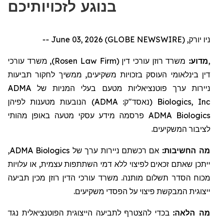
בנוגע לזכויותיכם
ניו יורק, June 03, 2026 (GLOBE NEWSWIRE) --
, משרד עורכי
)
Rosen Law Firm
משרד רוזן עורכי דין (
מדוע:
,
דין בינלאומי העוסק בזכויות משקיעים,
ממשיך לחקור
תביעות
ADMA
בעלי המניות של
ניירות ערך פוטנציאליות מטעם
הנובעות מטענות לפיהן
)
ADMA
(נאסד"ק:
Biologics, Inc
מידע עסקי מטעה באופן מהותי
פרסמה
ADMA Biologics
לציבור המשקיעים.
,
ADMA Biologics
אם רכשתם ניירות ערך של
מה החשיבות:
ייתכן שאתם זכאים לפיצוי ללא דמי השתתפות עצמית, או עלויות
מכוח הסדר תשלום מותנה. משרד עורכי הדין רוזן מכין תביעה
ייצוגית המבקשת פיצוי על הפסדי משקיעים.
מה הלאה:
בכדי להצטרף לתביעה הייצוגית הפוטנציאלית נגד