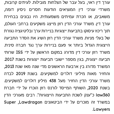
עורך דין ראוי, בעל עבר של הצלחות מובילות. לעיתים קרובות,
משרדי עורכי דין המוציאים הודעות חסרים ניסיון דומה,
משאבים, או הכרת עמיתים משמעותית. היו נבונים בבחירת
עורך דין. משרד עורכי הדין רוזן מייצג משקיעים ברחבי העולם,
תוך ריכוז עיסוקו בתביעות ייצוגיות בניירות ערך ובליטיגציה נגזרת
של בעלי מניות. משרד עורכי הדין רוזן השיג את הסדר התביעה
הייצוגית הגדול ביותר אי פעם בניירות ערך נגד חברה סינית.
שרותי
ISS
משרד רוזן עורכי דין מדורג במקום הראשון על ידי
תביעה ייצוגית, בגין מספר יישובי תביעות ייצוגיות בשנת 2017.
המשרד מדורג בין ארבעת הראשונים מדי שנה מאז שנת 2013,
והחזיר מאות מיליוני דולרים למשקיעים. בשנת 2019 לבדה
משרד עורכי הדין החזיר מעל 438 מיליון דולרים למשקיעים.
בשנת 2020, השותף המייסד לורנס רוזן הוכרז על ידי חברת
מעורכי הדין
כ"ענק לשכת התביעות הייצוגיות". רבים
law360
Super
,
Lawdragon
במשרד זה מוכרים על ידי הביטאונים
.
Lawyers